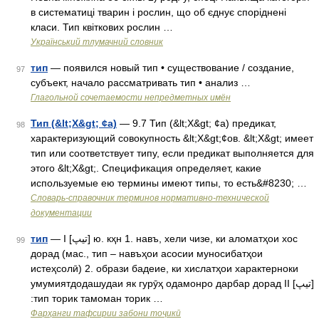
в систематиці тварин і рослин, що об єднує споріднені
класи. Тип квіткових рослин …
Український тлумачний словник
тип
— появился новый тип • существование / создание,
97
субъект, начало рассматривать тип • анализ …
Глагольной сочетаемости непредметных имён
Тип (&lt;Х&gt; ¢а)
— 9.7 Тип (&lt;Х&gt; ¢а) предикат,
98
характеризующий совокупность &lt;Х&gt;¢ов. &lt;Х&gt; имеет
тип или соответствует типу, если предикат выполняется для
этого &lt;Х&gt;. Спецификация определяет, какие
используемые ею термины имеют типы, то есть&#8230; …
Словарь-справочник терминов нормативно-технической
документации
тип
— I [تيپ] ю. кҳн 1. навъ, хели чизе, ки аломатҳои хос
99
дорад (мас., тип – навъҳои асосии муносибатҳои
истеҳсолӣ) 2. образи бадеие, ки хислатҳои характерноки
умумиятдодашудаи як гурӯҳ одамонро дарбар дорад II [تيپ]
:тип торик тамоман торик …
Фарҳанги тафсирии забони тоҷикӣ