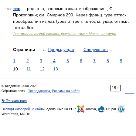
тип
— род. п. а, впервые в знач. изображение , Ф.
100
Прокопович; см. Смирнов 290. Через франц. tуре оттиск,
прообраз, тип из лат. tурus от греч. τύπος м. удар, оттиск :
τύπτω бью …
Этимологический словарь русского языка Макса Фасмера
Страницы
←
Предыдущая
Следующая
→
1
2
3
4
5
6
7
8
9
10
11
12
13
© Академик, 2000-2026
18+
Обратная связь:
Техподдержка
,
Реклама на сайте
👣 Путешествия
Экспорт словарей на сайты
, сделанные на PHP,
Joomla,
Drupal,
WordPress, MODx.