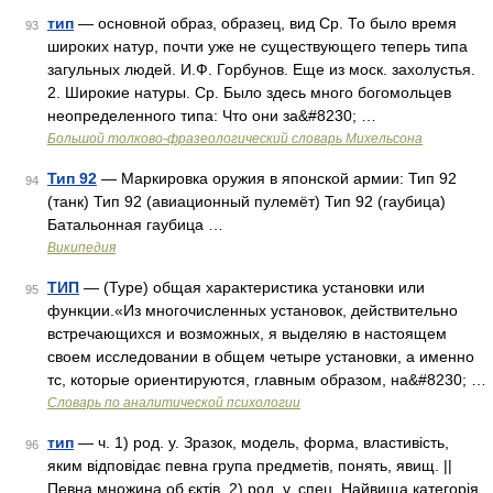
тип
— основной образ, образец, вид Ср. То было время
93
широких натур, почти уже не существующего теперь типа
загульных людей. И.Ф. Горбунов. Еще из моск. захолустья.
2. Широкие натуры. Ср. Было здесь много богомольцев
неопределенного типа: Что они за&#8230; …
Большой толково-фразеологический словарь Михельсона
Тип 92
— Маркировка оружия в японской армии: Тип 92
94
(танк) Тип 92 (авиационный пулемёт) Тип 92 (гаубица)
Батальонная гаубица …
Википедия
ТИП
— (Туре) общая характеристика установки или
95
функции.«Из многочисленных установок, действительно
встречающихся и возможных, я выделяю в настоящем
своем исследовании в общем четыре установки, а именно
тс, которые ориентируются, главным образом, на&#8230; …
Словарь по аналитической психологии
тип
— ч. 1) род. у. Зразок, модель, форма, властивість,
96
яким відповідає певна група предметів, понять, явищ. ||
Певна множина об єктів. 2) род. у, спец. Найвища категорія